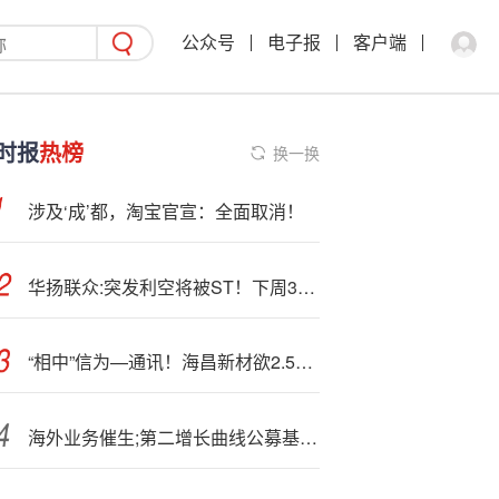
公众号
电子报
客户端
时报
热榜
换一换
涉及‘成’都，淘宝官宣：全面取消！
华扬联众:突发利空将被ST！下周31股面临解禁
“相中”信为—通讯！海昌新材欲2.55亿元跨界卫星通信
海外业务催生;第二增长曲线公募基金重点掘金出海标的