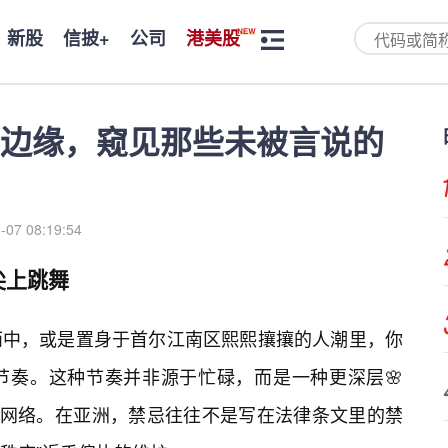
新股
信披+
公司
港美股
边缘，窥见那些未被言说的
-07 08:19:54
尖上跳舞
雨中，或是置身于首尔江南区熙熙攘攘的人潮里，你
节奏。这种节奏并非源于忙碌，而是一种更深层🌸
形网络。在亚洲，禁忌往往不是写在法律条文里的禁