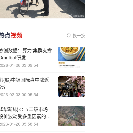
热点
视频
换一换
协创数据：算力:集群支撑
Omnibot研发
2026-01-26 03:09:54
港{股}中铝国际盘中涨近
5%
2026-02-03 00:05:54
隆华新!材<：>二级市场
股价波动受多重因素的影
响
2026-01-26 05:58:54