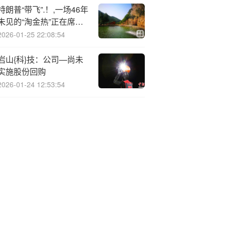
特朗普“带飞”.！,一场46年
未见的“淘金热”正在席卷
全球
2026-01-25 22:08:54
岩山{科}技：公司—尚未
实施股份回购
2026-01-24 12:53:54