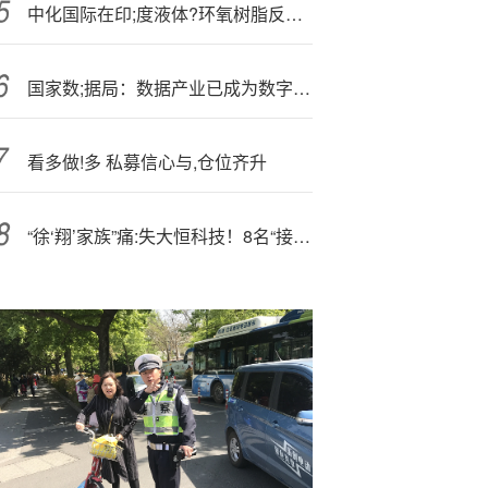
中化国际在印;度液体?环氧树脂反倾销终裁中获得全球最低税率
国家数;据局：数据产业已成为数字经济发展新增长点
看多做!多 私募信心与,仓位齐升
“徐‘翔’家族”痛:失大恒科技！8名“接盘侠”背景曝光