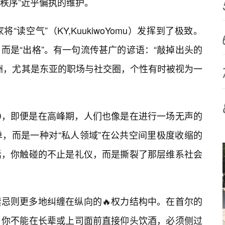
“秩序”近乎偏执的维护。
读空气”（KY,KuukiwoYomu）发挥到了极致。
而是“出格”。有一句流传甚广的谚语：“敲掉出头的
洲，尤其是东亚的职场与社交圈，个性有时被视为一
静，即便是在高峰期，人们也像是在进行一场无声的
单，而是一种对“私人领域”在公共空间里极度收缩的
话，你触碰的不止是礼仪，而是撕裂了那层维系社会
忌则更多地纠缠在纵向的🔥权力结构中。在首尔的
。你不能在长辈或上司面前直接仰头饮酒，必须侧过