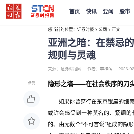
首页
快讯
要闻
股市
您当前的位置：
证券时报
>
公司
>
正文
亚洲之暗：在禁忌的
规则与灵魂
来源：证券时报网
作者：李梓萌
2026-02
隐形之墙——在社会秩序的刀
点赞
如果你曾穿行在东京银座的细
或许会感受到一种莫名的、紧绷的
的、由无数个“不可言说”组成的隐